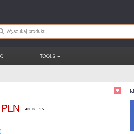
PC
TOOLS
M
PLN
433.38
PLN