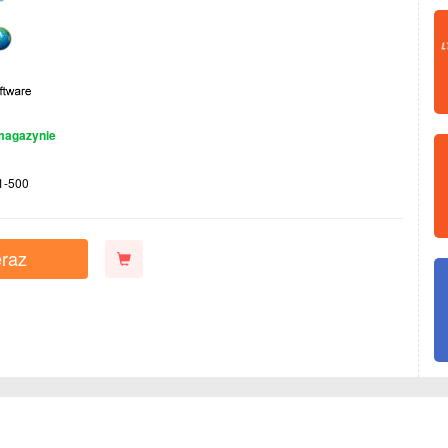
magazynie
1-500
raz