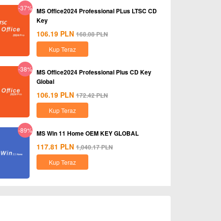
-37%
MS Office2024 Professional PLus LTSC CD
Key
106.19
PLN
168.08
PLN
Kup Teraz
-38%
MS Office2024 Professional Plus CD Key
Global
106.19
PLN
172.42
PLN
Kup Teraz
-89%
MS Win 11 Home OEM KEY GLOBAL
117.81
PLN
1,040.17
PLN
Kup Teraz