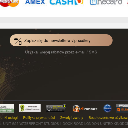
Zapisz się do newslettera vip-scdkey
Uzyskaj więcej rabatów przez e-mail / SMS
unki usługi
Polityka prywatności
Zwroty i zwroty
Bezpieczeństwo użytkow
s: UNIT G25 WATERFRONT STUDIOS 1 DOCK ROAD LONDON UNITED KINGDOM E