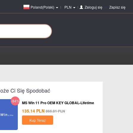
Poland(Polski)
PLN
Zaloguj się
lub
Zapisz się
oże Ci Się Spodobać
-84%
MS Win 11 Pro OEM KEY GLOBAL-Lifetime
135.14
PLN
866.81
PLN
Kup Teraz