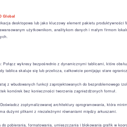
D Global
likacja desktopowa lub jako kluczowy element pakietu produktywności
aawansowanym użytkownikom, analitykom danych i małym firmom lokaln
nych.
Połącz wykresy bezpośrednio z dynamicznymi tablicami, które obsługu
y tablica skaluje się lub przelicza, całkowicie pomijając stare ogranic
staj z wbudowanych funkcji zaprojektowanych do bezproblemowego izolo
atek komórek bez konieczności tworzenia zagnieżdżonych formuł.
oświadcz zoptymalizowanej architektury oprogramowania, która minimal
loma dużymi plikami z niezależnymi równaniami między arkuszami.
a do pobierania, formatowania, umieszczania i blokowania grafik w koo