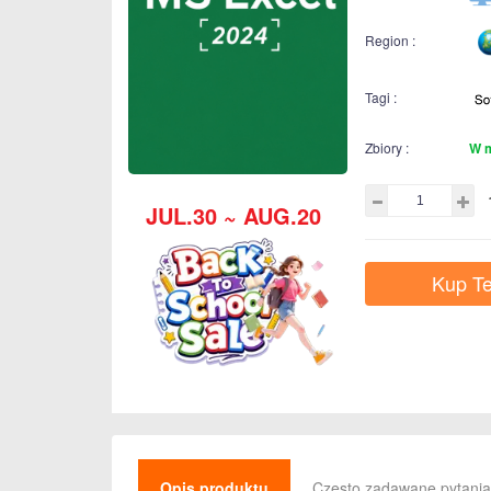
Region :
Tagi :
Zbiory :
W 
JUL.30 ~ AUG.20
Kup Te
Opis produktu
Często zadawane pytania