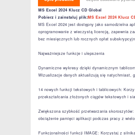
MS Excel 2024 Klucz CD Global
Pobierz i zainstaluj plik
:
MS Excel 2024 Klucz C
MS Excel 2024 jest dostępny jako samodzielna ap
oprogramowanie z wieczystą licencją, zapewnia z
bez miesięcznych lub rocznych opłat subskrypcyj
Najważniejsze funkcje i ulepszenia
Dynamiczne wykresy dzięki dynamicznym tablicom: 
Wizualizacje danych aktualizują się natychmiast, gd
14 nowych funkcji tekstowych i tablicowych: Korzy
przekształcania złożonych ciągów tekstowych i si
Zwiększona szybkość przetwarzania skoroszytów: D
obciążenie pamięci aplikacji podczas pracy z wie
Funkcjonalności funkcji IMAGE: Korzystaj z silnik