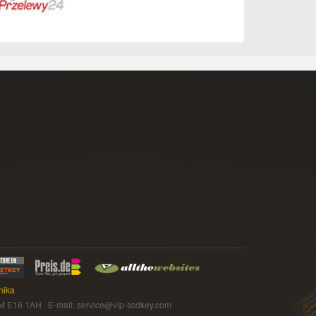
nika
16 1AH E-mail: service@vip-scdkey.com