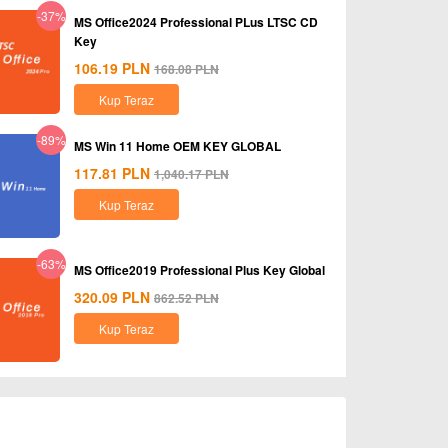
-37%
MS Office2024 Professional PLus LTSC CD
Key
106.19
PLN
168.08
PLN
Kup Teraz
-89%
MS Win 11 Home OEM KEY GLOBAL
117.81
PLN
1,040.17
PLN
Kup Teraz
-63%
MS Office2019 Professional Plus Key Global
320.09
PLN
862.52
PLN
Kup Teraz