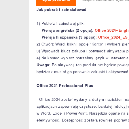
Jak pobrać i zainstalować
1) Pobierz i zainstaluj plik:
Wersja angielska (2 opcja)
:
Office 2024--Engl
Wersja hiszpańska (3 opcja)
:
Office_2024_ES_
2) Otwórz Word, kliknij opcję "Konto" i wybierz pi
3) Wprowadź klucz zakupu i potwierdź aktywację p
4) Na koniec wybierz potrzebny język w ustawienia
Uwaga
: Po aktywacji ten produkt nie będzie pow
będziesz musiał go ponownie zakupić i aktywować
Office 2024 Professional Plus
Office 2024 został wydany z dużym naciskiem na
aplikacjach zapewniają czystsze, bardziej intuicyj
w Word, Excel i PowerPoint.
Narzędzia oparte na sz
efektywność.
Dostępność została również poprawion