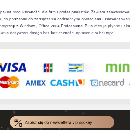
akiet produktywności dla firm i profesjonalistów.
Zawiera zaawansowane
ko, co potrzebne do zarządzania codziennymi operacjami i zaawansowa
tegracji z Windows, Office 2024 Professional Plus oferuje płynne i sk
nia dożywotni dostęp bez konieczności opłacania subskrypcji.
Zapisz się do newslettera vip-scdkey
VoiceWave Pro Monthly Subscription CD Key Global