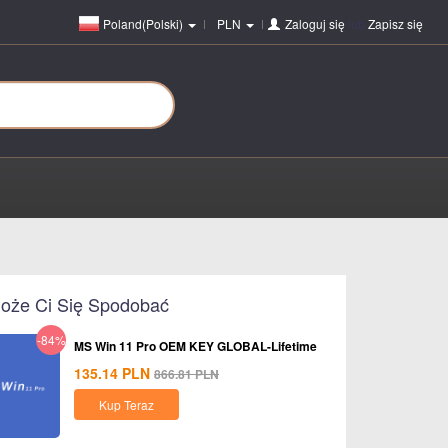
Poland(Polski)
PLN
Zaloguj się
lub
Zapisz się
oże Ci Się Spodobać
-84%
MS Win 11 Pro OEM KEY GLOBAL-Lifetime
135.14
PLN
866.81
PLN
Kup Teraz