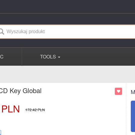
PC
TOOLS
 CD Key Global
M
PLN
172.42
PLN