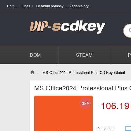
Dom
O nas
Centrum pomocy
Żądania gry
DOM
STEAM
MS Office2024 Professional Plus CD Key Global
MS Office2024 Professional Plus
106.19
-38%
Platforma :