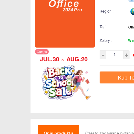
Region :
Tagi :
Zbiory :
W 
Gorąco
JUL.30 ~ AUG.20
Kup Te
Opis produktu
Często zadawane pytania