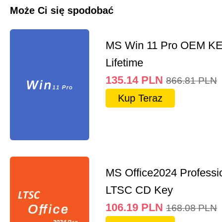
Może Ci się spodobać
MS Win 11 Pro OEM K
Lifetime
135.14
PLN
866.81
PLN
Kup Teraz
MS Office2024 Professi
LTSC CD Key
106.19
PLN
168.08
PLN