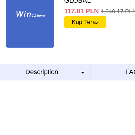
GLOBAL
117.81
PLN
1,040.17
PL
Kup Teraz
Description
FA