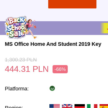
MS Office Home And Student 2019 Key
1,300.23
PLN
444.31
PLN
-66%
Platforma:
Region: