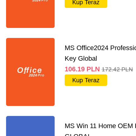
Kup Teraz
MS Office2024 Professi
Key Global
106.19
PLN
172.42
PLN
Kup Teraz
MS Win 11 Home OEM