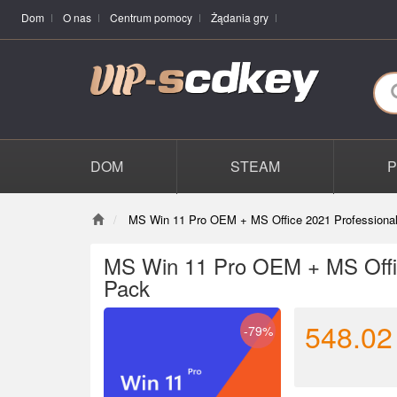
Dom
O nas
Centrum pomocy
Żądania gry
DOM
STEAM
MS Win 11 Pro OEM + MS Office 2021 Professiona
MS Win 11 Pro OEM + MS Offic
Pack
548.02
-79%