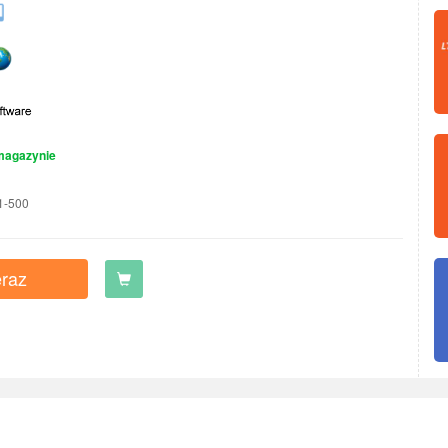
magazynie
1-500
raz