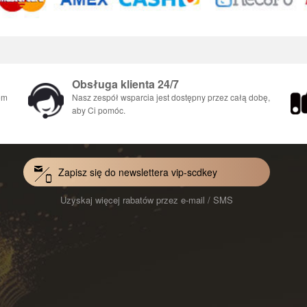
Obsługa klienta 24/7
em
Nasz zespół wsparcia jest dostępny przez całą dobę,
aby Ci pomóc.
Zapisz się do newslettera vip-scdkey
Uzyskaj więcej rabatów przez e-mail / SMS