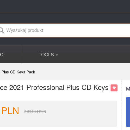
PC
TOOLS
l Plus CD Keys Pack
e 2021 Professional Plus CD Keys
M
PLN
2,596.14
PLN