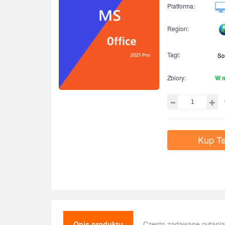
Platforma:
Region:
Tagi:
Zbiory:
W 
Kup Te
Opis produktu
Często zadawane pytania