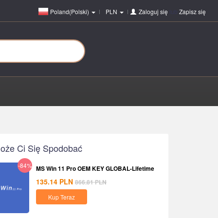
Poland(Polski)
PLN
Zaloguj się
lub
Zapisz się
oże Ci Się Spodobać
-84%
MS Win 11 Pro OEM KEY GLOBAL-Lifetime
135.14
PLN
866.81
PLN
Kup Teraz