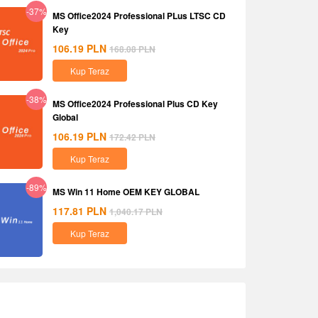
-37%
MS Office2024 Professional PLus LTSC CD
Key
106.19
PLN
168.08
PLN
Kup Teraz
-38%
MS Office2024 Professional Plus CD Key
Global
106.19
PLN
172.42
PLN
Kup Teraz
-89%
MS Win 11 Home OEM KEY GLOBAL
117.81
PLN
1,040.17
PLN
Kup Teraz