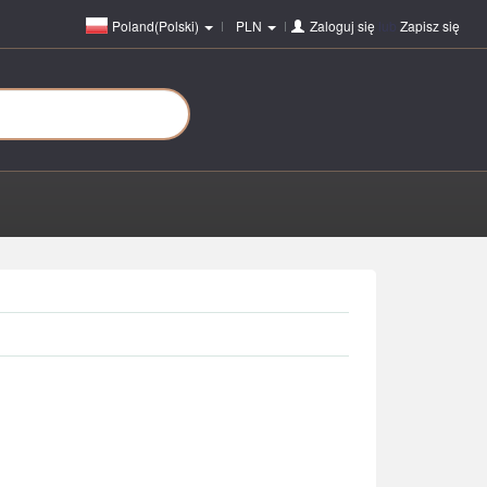
Poland(Polski)
PLN
Zaloguj się
lub
Zapisz się