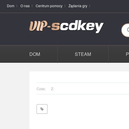
Dom
O nas
Centrum pomocy
Żądania gry
DOM
STEAM
Czas:
Z: