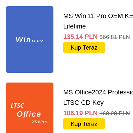
MS Win 11 Pro OEM K
Lifetime
135.14
PLN
866.81
PLN
Kup Teraz
MS Office2024 Professi
LTSC CD Key
106.19
PLN
168.08
PLN
Kup Teraz