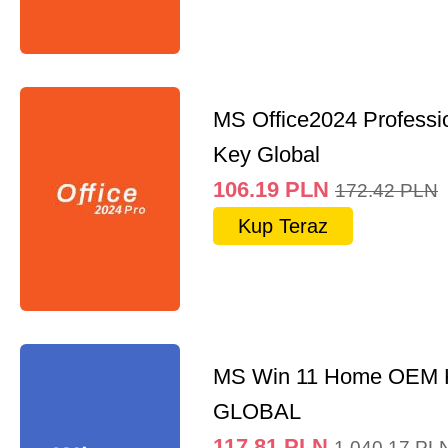
MS Office2024 Professi
Key Global
106.19
PLN
172.42
PLN
Kup Teraz
MS Win 11 Home OEM
GLOBAL
117.81
PLN
1,040.17
PL